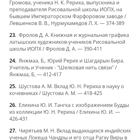
Громова, ученика Н. К. Рериха, выпускника и
преподавателя Рисовальной школы ИОПХ, на
бывшем Императорском Фарфоровом заводе /
Левшенков В. В., Нурмухамедов Л. Х. — 374-389
Фролов Д. А. Книжная и журнальная графика
латышских художников-учеников Рисовальной
школы ИОПХ / Фролов Д. А. — 390-411
Янжмаа, Б,. Юрий Рерих и Шагдарын Бира.
Учитель и Ученик - "Шелковая нить связи" /
Янжмаа, Б, — 412-417
Шустова А. М. Вклад Ю. Н. Рериха в науку о
кочевниках / Шустова А. М. — 418-425
Елихина Ю. И. Тангка с изображением Будды
из коллекции Ю. Н. Рериха / Елихина Ю. И. —
426-431
Чирятьев М. Н. Вклад выдающихся индийских
ученых Локеша Чандры и его отца Рагху Виры в