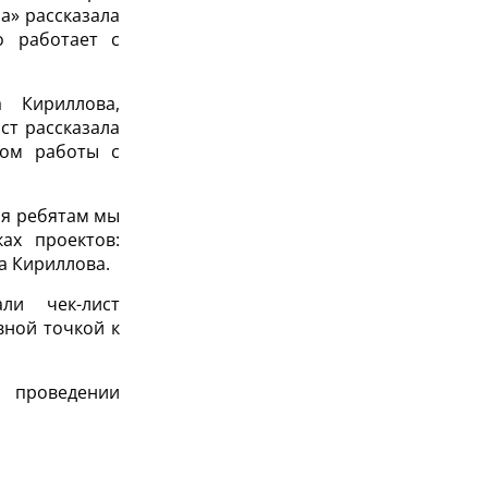
а» рассказала
о работает с
 Кириллова,
ст рассказала
том работы с
ря ребятам мы
ах проектов:
а Кириллова.
ли чек-лист
вной точкой к
 проведении