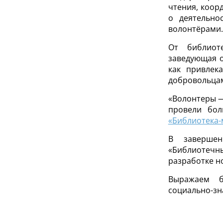
чтения, коор
о деятельно
волонтёрами.
От библиот
заведующая о
как привлек
добровольцам
«Волонтеры —
провели бо
«Библиотека-
В завершен
«Библиотечны
разработке н
Выражаем б
социально-з