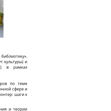
библиотеку».
т культуры) и
а) в рамках
еров по теме
онной сфере и
онтер: шаги к
ния и теории