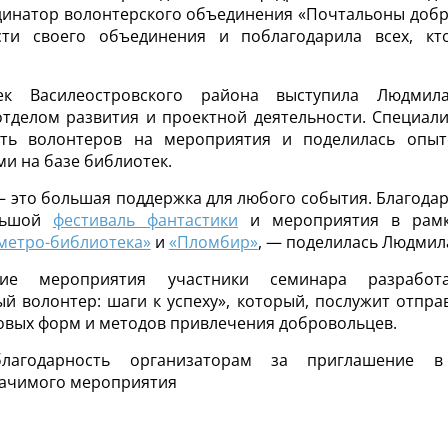
динатор волонтерского объединения «Почтальоны добр
сти своего объединения и поблагодарила всех, кт
ек Василеостровского района выступила Людмила
тделом развития и проектной деятельности. Специали
ать волонтеров на мероприятия и поделилась опы
и на базе библиотек.
 это большая поддержка для любого события. Благода
льшой
фестиваль фантастики
и мероприятия в рамк
метро-библиотека»
и
«Пломбир»
, — поделилась Людмил
ие мероприятия участники семинара разработа
й волонтер: шаги к успеху», который, послужит отпра
овых форм и методов привлечения добровольцев.
лагодарность организаторам за приглашение в
начимого мероприятия