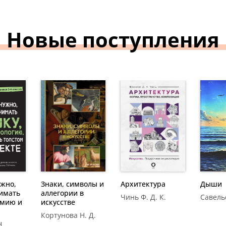
Новые
поступления
что
Знаки,
чтобы
символы и
ать
аллегории в
Архитектура
ку,
искусстве
Чинь Ф. Д. К.
Саве
 ...
Кортунова Н.
ва Н.
Д.
ужно,
Знаки, символы и
Архитектура
Дыши
имать
аллегории в
Чинь Ф. Д. К.
Савель
имию и
искусстве
Кортунова Н. Д.
Н.