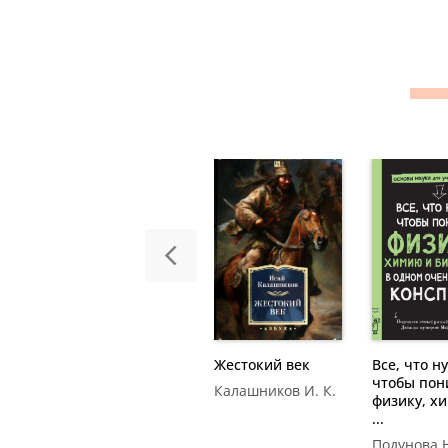
Все, 
нужно, 
Жестокий век
поним
Калашников
физи
И. К.
химию и
Подуно
Жестокий век
Все, что н
чтобы пон
Калашников И. К.
физику, х
...
Подунова 