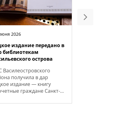
июня 2026
дкое издание передано в
р библиотекам
сильевского острова
С Василеостровского
она получила в дар
кое издание — книгу
очетные граждане Санкт-
ербурга». Книга была
пущена в конце прошлого
а...