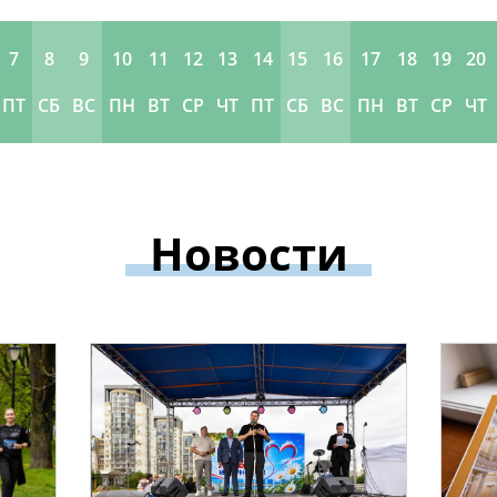
7
8
9
10
11
12
13
14
15
16
17
18
19
20
ПТ
СБ
ВС
ПН
ВТ
СР
ЧТ
ПТ
СБ
ВС
ПН
ВТ
СР
ЧТ
Новости