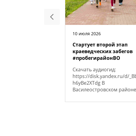
10 июля 2026
Стартует второй этап
краеведческих забегов
#пробегирайонВО
Скачать аудиогид:
https://disk.yandex.ru/d/_
h6yBe2XTdg В
Василеостровском район
Санкт-Петербурга
продолжается серия
краеведческих забегов...