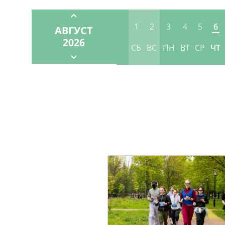
1
2
3
4
5
6
АВГУСТ
2026
СБ
ВС
ПН
ВТ
СР
ЧТ