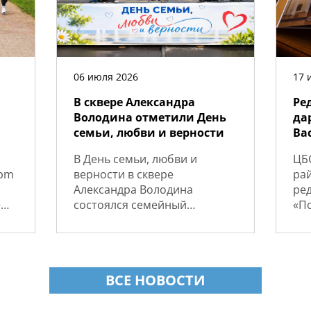
06 июля 2026
17 
В сквере Александра
Ре
Володина отметили День
да
семьи, любви и верности
Ва
В День семьи, любви и
ЦБ
Bbm
верности в сквере
рай
Александра Володина
ред
е
состоялся семейный
«П
праздник, объединивший
Пет
жителей Васильевского
вы
острова. Библиотеки...
год
ВСЕ НОВОСТИ